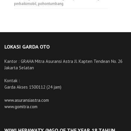
perbaikimobil
,
pohontumbang
LOKASI GARDA OTO
Kantor : GRAHA Mitra Asuransi Astra Jl. Kapten Tendean No. 26
Jakarta Selatan
Kontak :
Garda Akses 1500112 (24 jam)
www.asuransiastra.com
www.gomitra.com
WIWI HERAWATY (MGO OF THE YEAR 18 TAHUN