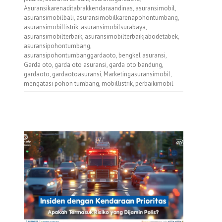
Asuransikarenaditabrakkendaraandinas
,
asuransimobil
,
asuransimobilbali
,
asuransimobilkarenapohontumbang
,
asuransimobillistrik
,
asuransimobilsurabaya
,
asuransimobilterbaik
,
asuransimobilterbaikjabodetabek
,
asuransipohontumbang
,
asuransipohontumbanggardaoto
,
bengkel asuransi
,
Garda oto
,
garda oto asuransi
,
garda oto bandung
,
gardaoto
,
gardaotoasuransi
,
Marketingasuransimobil
,
mengatasi pohon tumbang
,
mobillistrik
,
perbaikimobil