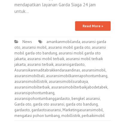
mendapatkan layanan Garda Siaga 24 jam
untuk…
Read More »
News
amankanmobilanda
,
asuransi garda
oto
,
asuransi mobil
,
asuransi mobil garda oto
,
asuransi
mobil garda oto bandung
,
asuransi mobil garda oto
jakarta
,
asuransi mobil terbaik
,
asuransi mobil terbaik
jakarta
,
asuransi terbaik
,
asuransigardaoto
,
Asuransikarenaditabrakkendaraandinas
,
asuransimobil
,
asuransimobilbali
,
asuransimobilkarenapohontumbang
,
asuransimobillistrik
,
asuransimobilsurabaya
,
asuransimobilterbaik
,
asuransimobilterbaikjabodetabek
,
asuransipohontumbang
,
asuransipohontumbanggardaoto
,
bengkel asuransi
,
Garda oto
,
garda oto asuransi
,
garda oto bandung
,
gardaoto
,
gardaotoasuransi
,
Marketingasuransimobil
,
mengatasi pohon tumbang
,
mobillistrik
,
perbaikimobil