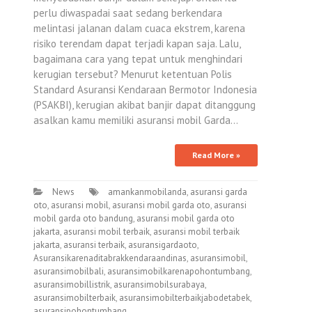
perlu diwaspadai saat sedang berkendara
melintasi jalanan dalam cuaca ekstrem, karena
risiko terendam dapat terjadi kapan saja. Lalu,
bagaimana cara yang tepat untuk menghindari
kerugian tersebut? Menurut ketentuan Polis
Standard Asuransi Kendaraan Bermotor Indonesia
(PSAKBI), kerugian akibat banjir dapat ditanggung
asalkan kamu memiliki asuransi mobil Garda…
Read More »
News
amankanmobilanda
,
asuransi garda
oto
,
asuransi mobil
,
asuransi mobil garda oto
,
asuransi
mobil garda oto bandung
,
asuransi mobil garda oto
jakarta
,
asuransi mobil terbaik
,
asuransi mobil terbaik
jakarta
,
asuransi terbaik
,
asuransigardaoto
,
Asuransikarenaditabrakkendaraandinas
,
asuransimobil
,
asuransimobilbali
,
asuransimobilkarenapohontumbang
,
asuransimobillistrik
,
asuransimobilsurabaya
,
asuransimobilterbaik
,
asuransimobilterbaikjabodetabek
,
asuransipohontumbang
,