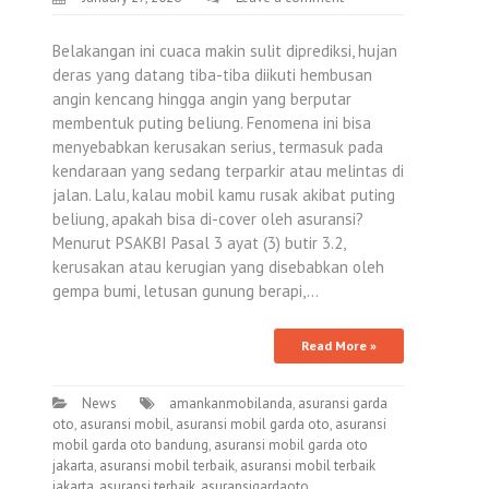
Belakangan ini cuaca makin sulit diprediksi, hujan
deras yang datang tiba-tiba diikuti hembusan
angin kencang hingga angin yang berputar
membentuk puting beliung. Fenomena ini bisa
menyebabkan kerusakan serius, termasuk pada
kendaraan yang sedang terparkir atau melintas di
jalan. Lalu, kalau mobil kamu rusak akibat puting
beliung, apakah bisa di-cover oleh asuransi?
Menurut PSAKBI Pasal 3 ayat (3) butir 3.2,
kerusakan atau kerugian yang disebabkan oleh
gempa bumi, letusan gunung berapi,…
Read More »
News
amankanmobilanda
,
asuransi garda
oto
,
asuransi mobil
,
asuransi mobil garda oto
,
asuransi
mobil garda oto bandung
,
asuransi mobil garda oto
jakarta
,
asuransi mobil terbaik
,
asuransi mobil terbaik
jakarta
,
asuransi terbaik
,
asuransigardaoto
,