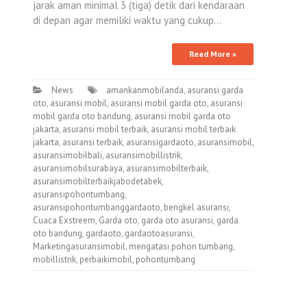
jarak aman minimal 3 (tiga) detik dari kendaraan
di depan agar memiliki waktu yang cukup…
Read More »
News
amankanmobilanda
,
asuransi garda
oto
,
asuransi mobil
,
asuransi mobil garda oto
,
asuransi
mobil garda oto bandung
,
asuransi mobil garda oto
jakarta
,
asuransi mobil terbaik
,
asuransi mobil terbaik
jakarta
,
asuransi terbaik
,
asuransigardaoto
,
asuransimobil
,
asuransimobilbali
,
asuransimobillistrik
,
asuransimobilsurabaya
,
asuransimobilterbaik
,
asuransimobilterbaikjabodetabek
,
asuransipohontumbang
,
asuransipohontumbanggardaoto
,
bengkel asuransi
,
Cuaca Exstreem
,
Garda oto
,
garda oto asuransi
,
garda
oto bandung
,
gardaoto
,
gardaotoasuransi
,
Marketingasuransimobil
,
mengatasi pohon tumbang
,
mobillistrik
,
perbaikimobil
,
pohontumbang