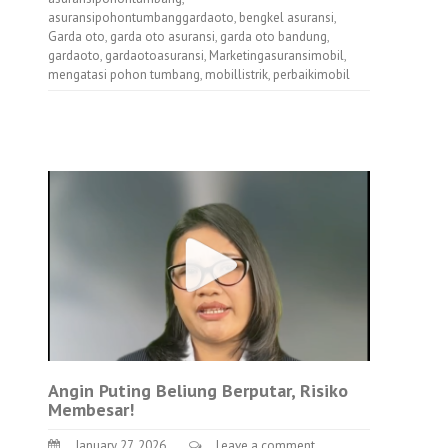
asuransipohontumbanggardaoto
,
bengkel asuransi
,
Garda oto
,
garda oto asuransi
,
garda oto bandung
,
gardaoto
,
gardaotoasuransi
,
Marketingasuransimobil
,
mengatasi pohon tumbang
,
mobillistrik
,
perbaikimobil
Angin Puting Beliung Berputar, Risiko
Membesar!
January 27, 2026
Leave a comment