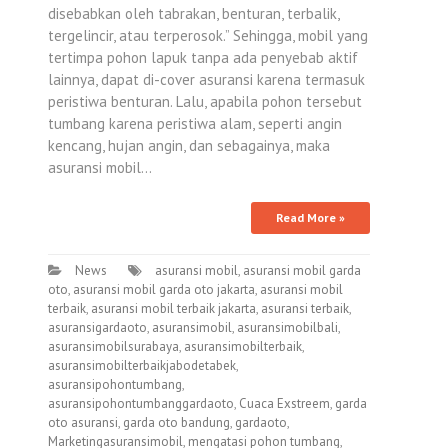
disebabkan oleh tabrakan, benturan, terbalik,
tergelincir, atau terperosok.” Sehingga, mobil yang
tertimpa pohon lapuk tanpa ada penyebab aktif
lainnya, dapat di-cover asuransi karena termasuk
peristiwa benturan. Lalu, apabila pohon tersebut
tumbang karena peristiwa alam, seperti angin
kencang, hujan angin, dan sebagainya, maka
asuransi mobil…
Read More »
News
asuransi mobil
,
asuransi mobil garda
oto
,
asuransi mobil garda oto jakarta
,
asuransi mobil
terbaik
,
asuransi mobil terbaik jakarta
,
asuransi terbaik
,
asuransigardaoto
,
asuransimobil
,
asuransimobilbali
,
asuransimobilsurabaya
,
asuransimobilterbaik
,
asuransimobilterbaikjabodetabek
,
asuransipohontumbang
,
asuransipohontumbanggardaoto
,
Cuaca Exstreem
,
garda
oto asuransi
,
garda oto bandung
,
gardaoto
,
Marketingasuransimobil
,
mengatasi pohon tumbang
,