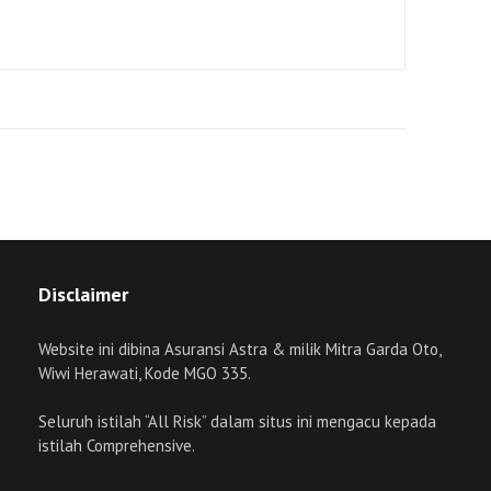
Disclaimer
Website ini dibina Asuransi Astra & milik Mitra Garda Oto,
Wiwi Herawati, Kode MGO 335.
Seluruh istilah “All Risk” dalam situs ini mengacu kepada
istilah Comprehensive.