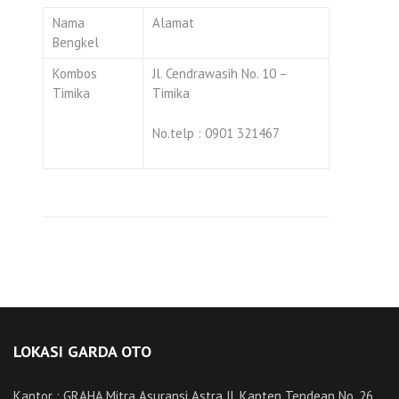
Nama
Alamat
Bengkel
Kombos
Jl. Cendrawasih No. 10 –
Timika
Timika
No.telp : 0901 321467
LOKASI GARDA OTO
Kantor : GRAHA Mitra Asuransi Astra Jl. Kapten Tendean No. 26