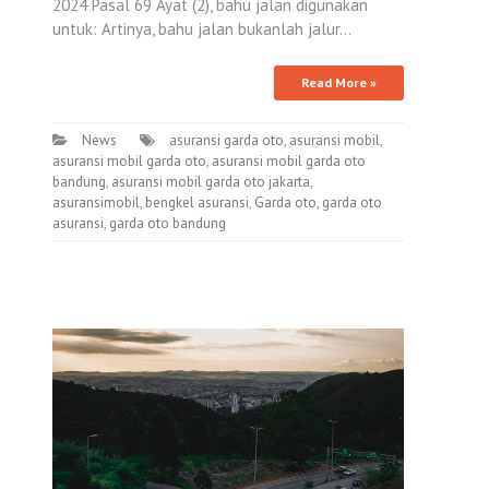
2024 Pasal 69 Ayat (2), bahu jalan digunakan
untuk: Artinya, bahu jalan bukanlah jalur…
Read More »
News
asuransi garda oto
,
asuransi mobil
,
asuransi mobil garda oto
,
asuransi mobil garda oto
bandung
,
asuransi mobil garda oto jakarta
,
asuransimobil
,
bengkel asuransi
,
Garda oto
,
garda oto
asuransi
,
garda oto bandung