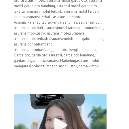
oto
,
asuransi mobil
,
asuransi mobil garda oto
,
asuransi
mobil garda oto bandung
,
asuransi mobil garda oto
jakarta
,
asuransi mobil terbaik
,
asuransi mobil terbaik
jakarta
,
asuransi terbaik
,
asuransigardaoto
,
Asuransikarenaditabrakkendaraandinas
,
asuransimobil
,
asuransimobilbali
,
asuransimobilkarenapohontumbang
,
asuransimobillistrik
,
asuransimobilsurabaya
,
asuransimobilterbaik
,
asuransimobilterbaikjabodetabek
,
asuransipohontumbang
,
asuransipohontumbanggardaoto
,
bengkel asuransi
,
Garda oto
,
garda oto asuransi
,
garda oto bandung
,
gardaoto
,
gardaotoasuransi
,
Marketingasuransimobil
,
mengatasi pohon tumbang
,
mobillistrik
,
perbaikimobil