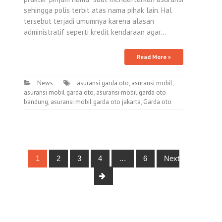
sehingga polis terbit atas nama pihak lain. Hal
tersebut terjadi umumnya karena alasan
administratif seperti kredit kendaraan agar…
Read More »
News
asuransi garda oto
,
asuransi mobil
,
asuransi mobil garda oto
,
asuransi mobil garda oto
bandung
,
asuransi mobil garda oto jakarta
,
Garda oto
Posts
1
2
3
4
…
6
Next
navigation