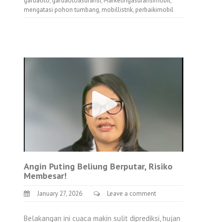
gardaoto
,
gardaotoasuransi
,
Marketingasuransimobil
,
mengatasi pohon tumbang
,
mobillistrik
,
perbaikimobil
Angin Puting Beliung Berputar, Risiko
Membesar!
January 27, 2026
Leave a comment
Belakangan ini cuaca makin sulit diprediksi, hujan