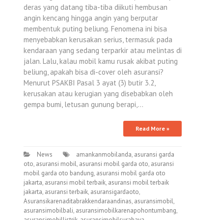
deras yang datang tiba-tiba diikuti hembusan
angin kencang hingga angin yang berputar
membentuk puting beliung. Fenomena ini bisa
menyebabkan kerusakan serius, termasuk pada
kendaraan yang sedang terparkir atau melintas di
jalan. Lalu, kalau mobil kamu rusak akibat puting
beliung, apakah bisa di-cover oleh asuransi?
Menurut PSAKBI Pasal 3 ayat (3) butir 3.2,
kerusakan atau kerugian yang disebabkan oleh
gempa bumi, letusan gunung berapi,…
Read More »
News
amankanmobilanda
,
asuransi garda
oto
,
asuransi mobil
,
asuransi mobil garda oto
,
asuransi
mobil garda oto bandung
,
asuransi mobil garda oto
jakarta
,
asuransi mobil terbaik
,
asuransi mobil terbaik
jakarta
,
asuransi terbaik
,
asuransigardaoto
,
Asuransikarenaditabrakkendaraandinas
,
asuransimobil
,
asuransimobilbali
,
asuransimobilkarenapohontumbang
,
asuransimobillistrik
,
asuransimobilsurabaya
,