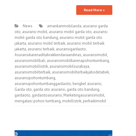
Read More »
News
amankanmobilanda
,
asuransi garda
oto
,
asuransi mobil
,
asuransi mobil garda oto
,
asuransi
mobil garda oto bandung
,
asuransi mobil garda oto
jakarta
,
asuransi mobil terbaik
,
asuransi mobil terbaik
jakarta
,
asuransi terbaik
,
asuransigardaoto
,
Asuransikarenaditabrakkendaraandinas
,
asuransimobil
,
asuransimobilbali
,
asuransimobilkarenapohontumbang
,
asuransimobillistrik
,
asuransimobilsurabaya
,
asuransimobilterbaik
,
asuransimobilterbaikjabodetabek
,
asuransipohontumbang
,
asuransipohontumbanggardaoto
,
bengkel asuransi
,
Garda oto
,
garda oto asuransi
,
garda oto bandung
,
gardaoto
,
gardaotoasuransi
,
Marketingasuransimobil
,
mengatasi pohon tumbang
,
mobillistrik
,
perbaikimobil