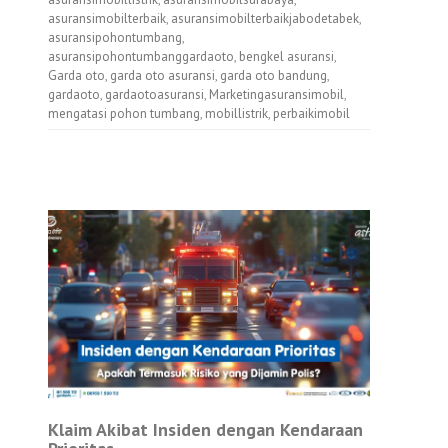
asuransimobilterbaik
,
asuransimobilterbaikjabodetabek
,
asuransipohontumbang
,
asuransipohontumbanggardaoto
,
bengkel asuransi
,
Garda oto
,
garda oto asuransi
,
garda oto bandung
,
gardaoto
,
gardaotoasuransi
,
Marketingasuransimobil
,
mengatasi pohon tumbang
,
mobillistrik
,
perbaikimobil
Klaim Akibat Insiden dengan Kendaraan