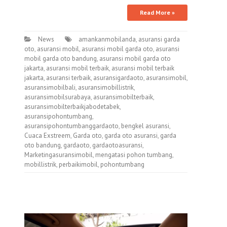
Read More »
News
amankanmobilanda
,
asuransi garda
oto
,
asuransi mobil
,
asuransi mobil garda oto
,
asuransi
mobil garda oto bandung
,
asuransi mobil garda oto
jakarta
,
asuransi mobil terbaik
,
asuransi mobil terbaik
jakarta
,
asuransi terbaik
,
asuransigardaoto
,
asuransimobil
,
asuransimobilbali
,
asuransimobillistrik
,
asuransimobilsurabaya
,
asuransimobilterbaik
,
asuransimobilterbaikjabodetabek
,
asuransipohontumbang
,
asuransipohontumbanggardaoto
,
bengkel asuransi
,
Cuaca Exstreem
,
Garda oto
,
garda oto asuransi
,
garda
oto bandung
,
gardaoto
,
gardaotoasuransi
,
Marketingasuransimobil
,
mengatasi pohon tumbang
,
mobillistrik
,
perbaikimobil
,
pohontumbang