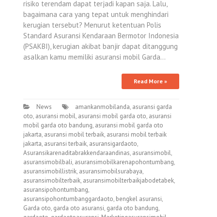
risiko terendam dapat terjadi kapan saja. Lalu,
bagaimana cara yang tepat untuk menghindari
kerugian tersebut? Menurut ketentuan Polis
Standard Asuransi Kendaraan Bermotor Indonesia
(PSAKBI), kerugian akibat banjir dapat ditanggung
asalkan kamu memiliki asuransi mobil Garda…
Read More »
News
amankanmobilanda
,
asuransi garda
oto
,
asuransi mobil
,
asuransi mobil garda oto
,
asuransi
mobil garda oto bandung
,
asuransi mobil garda oto
jakarta
,
asuransi mobil terbaik
,
asuransi mobil terbaik
jakarta
,
asuransi terbaik
,
asuransigardaoto
,
Asuransikarenaditabrakkendaraandinas
,
asuransimobil
,
asuransimobilbali
,
asuransimobilkarenapohontumbang
,
asuransimobillistrik
,
asuransimobilsurabaya
,
asuransimobilterbaik
,
asuransimobilterbaikjabodetabek
,
asuransipohontumbang
,
asuransipohontumbanggardaoto
,
bengkel asuransi
,
Garda oto
,
garda oto asuransi
,
garda oto bandung
,