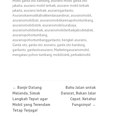
mobil garda oto bandung
,
asuransi mobil garda oto
jakarta
,
asuransi mobil terbaik
,
asuransi mobil terbaik
jakarta
,
asuransi terbaik
,
asuransigardaoto
,
Asuransikarenaditabrakkendaraandinas
,
asuransimobil
,
asuransimobilbali
,
asuransimobilkarenapohontumbang
,
asuransimobillistrik
,
asuransimobilsurabaya
,
asuransimobilterbaik
,
asuransimobilterbaikjabodetabek
,
asuransipohontumbang
,
asuransipohontumbanggardaoto
,
bengkel asuransi
,
Garda oto
,
garda oto asuransi
,
garda oto bandung
,
gardaoto
,
gardaotoasuransi
,
Marketingasuransimobil
,
mengatasi pohon tumbang
,
mobillistrik
,
perbaikimobil
Post
←
Banjir Datang
Bahu Jalan untuk
Melanda, Simak
Darurat, Bukan Jalur
navigation
Langkah Tepat agar
Cepat. Ketahui
Mobil yang Terendam
Fungsinya!
→
Tetap Terjaga!