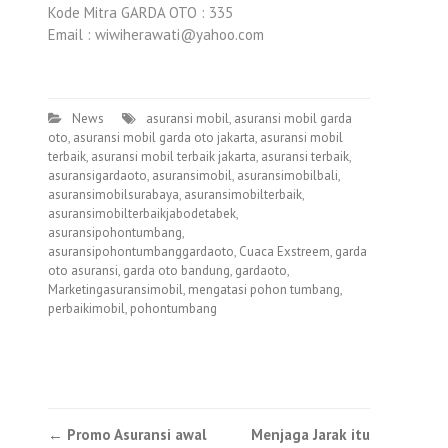
Kode Mitra GARDA OTO : 335
Email : wiwiherawati@yahoo.com
News
asuransi mobil
,
asuransi mobil garda
oto
,
asuransi mobil garda oto jakarta
,
asuransi mobil
terbaik
,
asuransi mobil terbaik jakarta
,
asuransi terbaik
,
asuransigardaoto
,
asuransimobil
,
asuransimobilbali
,
asuransimobilsurabaya
,
asuransimobilterbaik
,
asuransimobilterbaikjabodetabek
,
asuransipohontumbang
,
asuransipohontumbanggardaoto
,
Cuaca Exstreem
,
garda
oto asuransi
,
garda oto bandung
,
gardaoto
,
Marketingasuransimobil
,
mengatasi pohon tumbang
,
perbaikimobil
,
pohontumbang
Post
←
Promo Asuransi awal
Menjaga Jarak itu