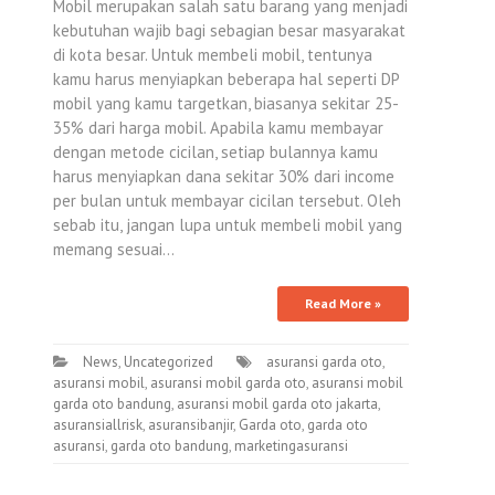
Mobil merupakan salah satu barang yang menjadi
kebutuhan wajib bagi sebagian besar masyarakat
di kota besar. Untuk membeli mobil, tentunya
kamu harus menyiapkan beberapa hal seperti DP
mobil yang kamu targetkan, biasanya sekitar 25-
35% dari harga mobil. Apabila kamu membayar
dengan metode cicilan, setiap bulannya kamu
harus menyiapkan dana sekitar 30% dari income
per bulan untuk membayar cicilan tersebut. Oleh
sebab itu, jangan lupa untuk membeli mobil yang
memang sesuai…
Read More »
News
,
Uncategorized
asuransi garda oto
,
asuransi mobil
,
asuransi mobil garda oto
,
asuransi mobil
garda oto bandung
,
asuransi mobil garda oto jakarta
,
asuransiallrisk
,
asuransibanjir
,
Garda oto
,
garda oto
asuransi
,
garda oto bandung
,
marketingasuransi