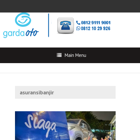
Main Menu
asuransibanjir