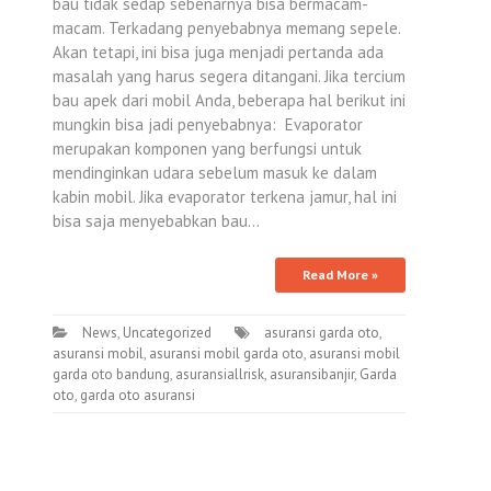
bau tidak sedap sebenarnya bisa bermacam-
macam. Terkadang penyebabnya memang sepele.
Akan tetapi, ini bisa juga menjadi pertanda ada
masalah yang harus segera ditangani. Jika tercium
bau apek dari mobil Anda, beberapa hal berikut ini
mungkin bisa jadi penyebabnya: Evaporator
merupakan komponen yang berfungsi untuk
mendinginkan udara sebelum masuk ke dalam
kabin mobil. Jika evaporator terkena jamur, hal ini
bisa saja menyebabkan bau…
Read More »
News
,
Uncategorized
asuransi garda oto
,
asuransi mobil
,
asuransi mobil garda oto
,
asuransi mobil
garda oto bandung
,
asuransiallrisk
,
asuransibanjir
,
Garda
oto
,
garda oto asuransi