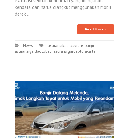
evakuasi sebuah kendaraan yang mengalami
kendala dan harus diangkut menggunakan mobil
derek.…
Read More »
News
asuransibali
,
asuransibanjir
,
asuransigardaotobali
,
asuransigardaotojakarta