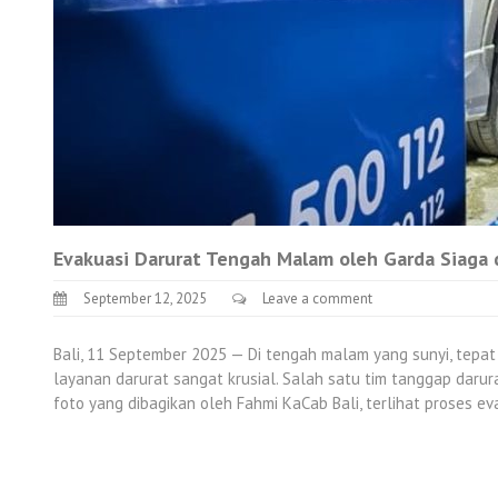
Evakuasi Darurat Tengah Malam oleh Garda Siaga d
September 12, 2025
Leave a comment
Bali, 11 September 2025 — Di tengah malam yang sunyi, tepat 
layanan darurat sangat krusial. Salah satu tim tanggap daru
foto yang dibagikan oleh Fahmi KaCab Bali, terlihat proses