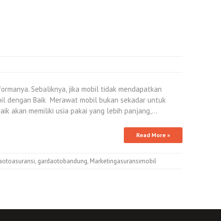
ormanya. Sebaliknya, jika mobil tidak mendapatkan
bil dengan Baik Merawat mobil bukan sekadar untuk
ik akan memiliki usia pakai yang lebih panjang,…
Read More »
aotoasuransi
,
gardaotobandung
,
Marketingasuransimobil