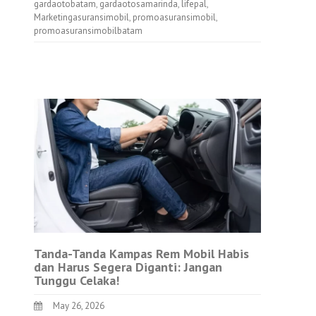
gardaotobatam
,
gardaotosamarinda
,
lifepal
,
Marketingasuransimobil
,
promoasuransimobil
,
promoasuransimobilbatam
Tanda-Tanda Kampas Rem Mobil Habis
dan Harus Segera Diganti: Jangan
Tunggu Celaka!
May 26, 2026