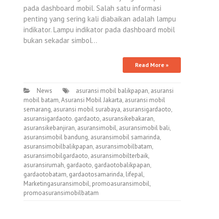
pada dashboard mobil. Salah satu informasi
penting yang sering kali diabaikan adalah lampu
indikator. Lampu indikator pada dashboard mobil
bukan sekadar simbol…
Read More »
News
asuransi mobil balikpapan
,
asuransi
mobil batam
,
Asuransi Mobil Jakarta
,
asuransi mobil
semarang
,
asuransi mobil surabaya
,
asuransigardaoto
,
asuransigardaoto. gardaoto
,
asuransikebakaran
,
asuransikebanjiran
,
asuransimobil
,
asuransimobil bali
,
asuransimobil bandung
,
asuransimobil samarinda
,
asuransimobilbalikpapan
,
asuransimobilbatam
,
asuransimobilgardaoto
,
asuransimobilterbaik
,
asuransirumah
,
gardaoto
,
gardaotobalikpapan
,
gardaotobatam
,
gardaotosamarinda
,
lifepal
,
Marketingasuransimobil
,
promoasuransimobil
,
promoasuransimobilbatam