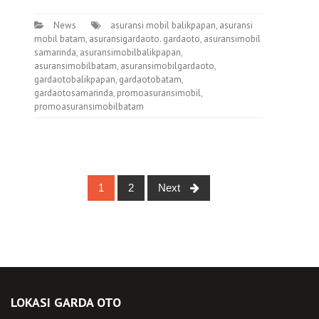
News
asuransi mobil balikpapan
,
asuransi
mobil batam
,
asuransigardaoto. gardaoto
,
asuransimobil
samarinda
,
asuransimobilbalikpapan
,
asuransimobilbatam
,
asuransimobilgardaoto
,
gardaotobalikpapan
,
gardaotobatam
,
gardaotosamarinda
,
promoasuransimobil
,
promoasuransimobilbatam
Posts
1
2
Next
navigation
LOKASI GARDA OTO