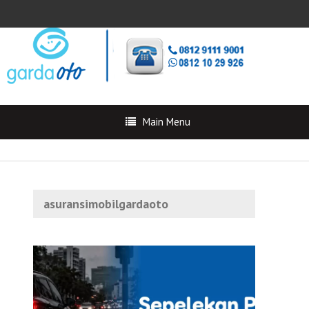
Main Menu
asuransimobilgardaoto