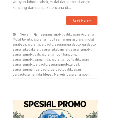
wilayah Jabodetabek, mulai dari potensi angin
kencang dan dampak bencana di…
Read More »
News
asuransi mobil balikpapan
,
Asuransi
Mobil Jakarta
,
asuransi mobil semarang
,
asuransi mobil
surabaya
,
asuransigardaoto
,
asuransigardaoto. gardaoto
,
asuransikebakaran
,
asuransikebanjiran
,
asuransimobil
,
asuransimobil bali
,
asuransimobil bandung
,
asuransimobil samarinda
,
asuransimobilbalikpapan
,
asuransimobilgardaoto
,
asuransimobilterbaik
,
asuransirumah
,
gardaoto
,
gardaotobalikpapan
,
gardaotosamarinda
,
lifepal
,
Marketingasuransimobil