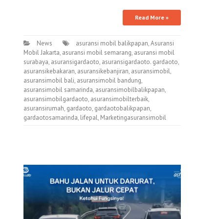
Read More »
News
asuransi mobil balikpapan
,
Asuransi
Mobil Jakarta
,
asuransi mobil semarang
,
asuransi mobil
surabaya
,
asuransigardaoto
,
asuransigardaoto. gardaoto
,
asuransikebakaran
,
asuransikebanjiran
,
asuransimobil
,
asuransimobil bali
,
asuransimobil bandung
,
asuransimobil samarinda
,
asuransimobilbalikpapan
,
asuransimobilgardaoto
,
asuransimobilterbaik
,
asuransirumah
,
gardaoto
,
gardaotobalikpapan
,
gardaotosamarinda
,
lifepal
,
Marketingasuransimobil