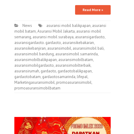
Read More »
News
asuransi mobil balikpapan
,
asuransi
mobil batam
,
Asuransi Mobil Jakarta
,
asuransi mobil
semarang
,
asuransi mobil surabaya
,
asuransigardaoto
,
asuransigardaoto. gardaoto
,
asuransikebakaran
,
asuransikebanjiran
,
asuransimobil
,
asuransimobil bali
,
asuransimobil bandung
,
asuransimobil samarinda
,
asuransimobilbalikpapan
,
asuransimobilbatam
,
asuransimobilgardaoto
,
asuransimobilterbaik
,
asuransirumah
,
gardaoto
,
gardaotobalikpapan
,
gardaotobatam
,
gardaotosamarinda
,
lifepal
,
Marketingasuransimobil
,
promoasuransimobil
,
promoasuransimobilbatam