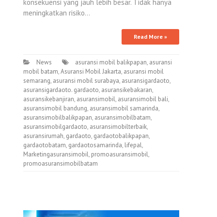
konsekuensi yang jauh lebih besar. Tidak hanya
meningkatkan risiko…
Read More »
News
asuransi mobil balikpapan
,
asuransi
mobil batam
,
Asuransi Mobil Jakarta
,
asuransi mobil
semarang
,
asuransi mobil surabaya
,
asuransigardaoto
,
asuransigardaoto. gardaoto
,
asuransikebakaran
,
asuransikebanjiran
,
asuransimobil
,
asuransimobil bali
,
asuransimobil bandung
,
asuransimobil samarinda
,
asuransimobilbalikpapan
,
asuransimobilbatam
,
asuransimobilgardaoto
,
asuransimobilterbaik
,
asuransirumah
,
gardaoto
,
gardaotobalikpapan
,
gardaotobatam
,
gardaotosamarinda
,
lifepal
,
Marketingasuransimobil
,
promoasuransimobil
,
promoasuransimobilbatam