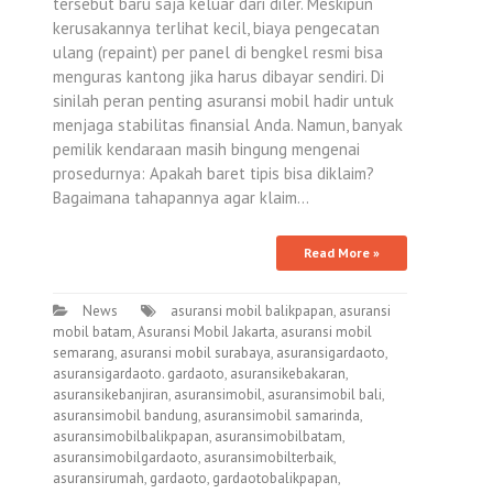
tersebut baru saja keluar dari diler. Meskipun
kerusakannya terlihat kecil, biaya pengecatan
ulang (repaint) per panel di bengkel resmi bisa
menguras kantong jika harus dibayar sendiri. Di
sinilah peran penting asuransi mobil hadir untuk
menjaga stabilitas finansial Anda. Namun, banyak
pemilik kendaraan masih bingung mengenai
prosedurnya: Apakah baret tipis bisa diklaim?
Bagaimana tahapannya agar klaim…
Read More »
News
asuransi mobil balikpapan
,
asuransi
mobil batam
,
Asuransi Mobil Jakarta
,
asuransi mobil
semarang
,
asuransi mobil surabaya
,
asuransigardaoto
,
asuransigardaoto. gardaoto
,
asuransikebakaran
,
asuransikebanjiran
,
asuransimobil
,
asuransimobil bali
,
asuransimobil bandung
,
asuransimobil samarinda
,
asuransimobilbalikpapan
,
asuransimobilbatam
,
asuransimobilgardaoto
,
asuransimobilterbaik
,
asuransirumah
,
gardaoto
,
gardaotobalikpapan
,