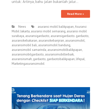
untuk: Artinya, bahu jalan bukanlah jalur…
Read More »
News
asuransi mobil balikpapan
,
Asuransi
Mobil Jakarta
,
asuransi mobil semarang
,
asuransi mobil
surabaya
,
asuransigardaoto
,
asuransigardaoto. gardaoto
,
asuransikebakaran
,
asuransikebanjiran
,
asuransimobil
,
asuransimobil bali
,
asuransimobil bandung
,
asuransimobil samarinda
,
asuransimobilbalikpapan
,
asuransimobilgardaoto
,
asuransimobilterbaik
,
asuransirumah
,
gardaoto
,
gardaotobalikpapan
,
lifepal
,
Marketingasuransimobil