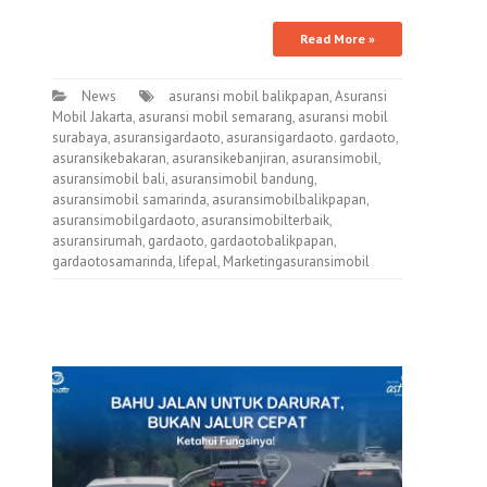
Read More »
News
asuransi mobil balikpapan
,
Asuransi
Mobil Jakarta
,
asuransi mobil semarang
,
asuransi mobil
surabaya
,
asuransigardaoto
,
asuransigardaoto. gardaoto
,
asuransikebakaran
,
asuransikebanjiran
,
asuransimobil
,
asuransimobil bali
,
asuransimobil bandung
,
asuransimobil samarinda
,
asuransimobilbalikpapan
,
asuransimobilgardaoto
,
asuransimobilterbaik
,
asuransirumah
,
gardaoto
,
gardaotobalikpapan
,
gardaotosamarinda
,
lifepal
,
Marketingasuransimobil