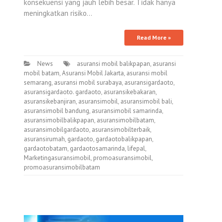
konsekuensi yang jauh lebih besar. Tidak hanya
meningkatkan risiko…
Read More »
News
asuransi mobil balikpapan
,
asuransi
mobil batam
,
Asuransi Mobil Jakarta
,
asuransi mobil
semarang
,
asuransi mobil surabaya
,
asuransigardaoto
,
asuransigardaoto. gardaoto
,
asuransikebakaran
,
asuransikebanjiran
,
asuransimobil
,
asuransimobil bali
,
asuransimobil bandung
,
asuransimobil samarinda
,
asuransimobilbalikpapan
,
asuransimobilbatam
,
asuransimobilgardaoto
,
asuransimobilterbaik
,
asuransirumah
,
gardaoto
,
gardaotobalikpapan
,
gardaotobatam
,
gardaotosamarinda
,
lifepal
,
Marketingasuransimobil
,
promoasuransimobil
,
promoasuransimobilbatam