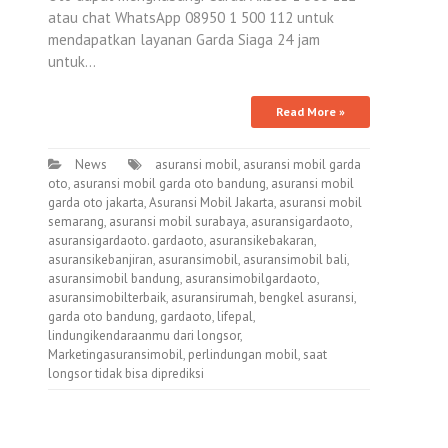
atau chat WhatsApp 08950 1 500 112 untuk
mendapatkan layanan Garda Siaga 24 jam
untuk…
Read More »
News
asuransi mobil
,
asuransi mobil garda
oto
,
asuransi mobil garda oto bandung
,
asuransi mobil
garda oto jakarta
,
Asuransi Mobil Jakarta
,
asuransi mobil
semarang
,
asuransi mobil surabaya
,
asuransigardaoto
,
asuransigardaoto. gardaoto
,
asuransikebakaran
,
asuransikebanjiran
,
asuransimobil
,
asuransimobil bali
,
asuransimobil bandung
,
asuransimobilgardaoto
,
asuransimobilterbaik
,
asuransirumah
,
bengkel asuransi
,
garda oto bandung
,
gardaoto
,
lifepal
,
lindungikendaraanmu dari longsor
,
Marketingasuransimobil
,
perlindungan mobil
,
saat
longsor tidak bisa diprediksi