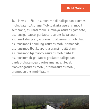
Read More »
News
asuransi mobil balikpapan
,
asuransi
mobil batam
,
Asuransi Mobil Jakarta
,
asuransi mobil
semarang
,
asuransi mobil surabaya
,
asuransigardaoto
,
asuransigardaoto. gardaoto
,
asuransikebakaran
,
asuransikebanjiran
,
asuransimobil
,
asuransimobil bali
,
asuransimobil bandung
,
asuransimobil samarinda
,
asuransimobilbalikpapan
,
asuransimobilbatam
,
asuransimobilgardaoto
,
asuransimobilterbaik
,
asuransirumah
,
gardaoto
,
gardaotobalikpapan
,
gardaotobatam
,
gardaotosamarinda
,
lifepal
,
Marketingasuransimobil
,
promoasuransimobil
,
promoasuransimobilbatam