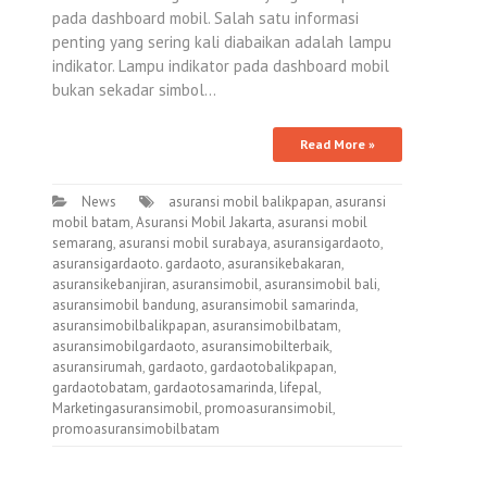
pada dashboard mobil. Salah satu informasi
penting yang sering kali diabaikan adalah lampu
indikator. Lampu indikator pada dashboard mobil
bukan sekadar simbol…
Read More »
News
asuransi mobil balikpapan
,
asuransi
mobil batam
,
Asuransi Mobil Jakarta
,
asuransi mobil
semarang
,
asuransi mobil surabaya
,
asuransigardaoto
,
asuransigardaoto. gardaoto
,
asuransikebakaran
,
asuransikebanjiran
,
asuransimobil
,
asuransimobil bali
,
asuransimobil bandung
,
asuransimobil samarinda
,
asuransimobilbalikpapan
,
asuransimobilbatam
,
asuransimobilgardaoto
,
asuransimobilterbaik
,
asuransirumah
,
gardaoto
,
gardaotobalikpapan
,
gardaotobatam
,
gardaotosamarinda
,
lifepal
,
Marketingasuransimobil
,
promoasuransimobil
,
promoasuransimobilbatam