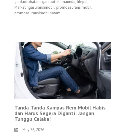
gardaotobatam
,
gardaotosamarinda
,
lifepal
,
Marketingasuransimobil
,
promoasuransimobil
,
promoasuransimobilbatam
Tanda-Tanda Kampas Rem Mobil Habis
dan Harus Segera Diganti: Jangan
Tunggu Celaka!
May 26, 2026