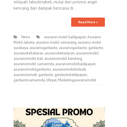
wilayah Jabodetabek, mulai dari potensi angin
kencang dan dampak bencana di…
Read More »
News
asuransi mobil balikpapan
,
Asuransi
Mobil Jakarta
,
asuransi mobil semarang
,
asuransi mobil
surabaya
,
asuransigardaoto
,
asuransigardaoto. gardaoto
,
asuransikebakaran
,
asuransikebanjiran
,
asuransimobil
,
asuransimobil bali
,
asuransimobil bandung
,
asuransimobil samarinda
,
asuransimobilbalikpapan
,
asuransimobilgardaoto
,
asuransimobilterbaik
,
asuransirumah
,
gardaoto
,
gardaotobalikpapan
,
gardaotosamarinda
,
lifepal
,
Marketingasuransimobil