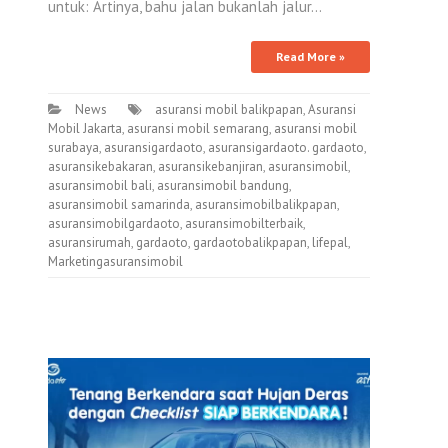
untuk: Artinya, bahu jalan bukanlah jalur…
Read More »
News
asuransi mobil balikpapan
,
Asuransi
Mobil Jakarta
,
asuransi mobil semarang
,
asuransi mobil
surabaya
,
asuransigardaoto
,
asuransigardaoto. gardaoto
,
asuransikebakaran
,
asuransikebanjiran
,
asuransimobil
,
asuransimobil bali
,
asuransimobil bandung
,
asuransimobil samarinda
,
asuransimobilbalikpapan
,
asuransimobilgardaoto
,
asuransimobilterbaik
,
asuransirumah
,
gardaoto
,
gardaotobalikpapan
,
lifepal
,
Marketingasuransimobil