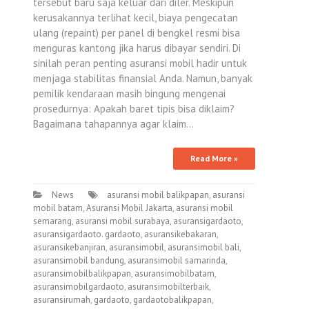
tersebut baru saja keluar dari diler. Meskipun
kerusakannya terlihat kecil, biaya pengecatan
ulang (repaint) per panel di bengkel resmi bisa
menguras kantong jika harus dibayar sendiri. Di
sinilah peran penting asuransi mobil hadir untuk
menjaga stabilitas finansial Anda. Namun, banyak
pemilik kendaraan masih bingung mengenai
prosedurnya: Apakah baret tipis bisa diklaim?
Bagaimana tahapannya agar klaim…
Read More »
News
asuransi mobil balikpapan
,
asuransi
mobil batam
,
Asuransi Mobil Jakarta
,
asuransi mobil
semarang
,
asuransi mobil surabaya
,
asuransigardaoto
,
asuransigardaoto. gardaoto
,
asuransikebakaran
,
asuransikebanjiran
,
asuransimobil
,
asuransimobil bali
,
asuransimobil bandung
,
asuransimobil samarinda
,
asuransimobilbalikpapan
,
asuransimobilbatam
,
asuransimobilgardaoto
,
asuransimobilterbaik
,
asuransirumah
,
gardaoto
,
gardaotobalikpapan
,