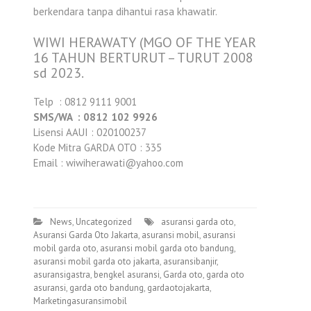
berkendara tanpa dihantui rasa khawatir.
WIWI HERAWATY (MGO OF THE YEAR
16 TAHUN BERTURUT – TURUT 2008
sd 2023.
Telp : 0812 9111 9001
SMS/WA : 0812 102 9926
Lisensi AAUI : 020100237
Kode Mitra GARDA OTO : 335
Email : wiwiherawati@yahoo.com
News
,
Uncategorized
asuransi garda oto
,
Asuransi Garda Oto Jakarta
,
asuransi mobil
,
asuransi
mobil garda oto
,
asuransi mobil garda oto bandung
,
asuransi mobil garda oto jakarta
,
asuransibanjir
,
asuransigastra
,
bengkel asuransi
,
Garda oto
,
garda oto
asuransi
,
garda oto bandung
,
gardaotojakarta
,
Marketingasuransimobil