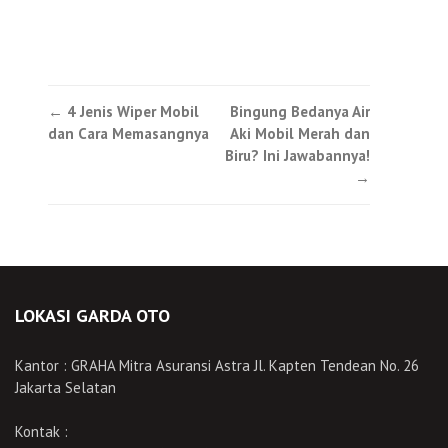
Post
←
4 Jenis Wiper Mobil
Bingung Bedanya Air
dan Cara Memasangnya
Aki Mobil Merah dan
navigation
Biru? Ini Jawabannya!
→
LOKASI GARDA OTO
Kantor : GRAHA Mitra Asuransi Astra Jl. Kapten Tendean No. 26
Jakarta Selatan
Kontak :