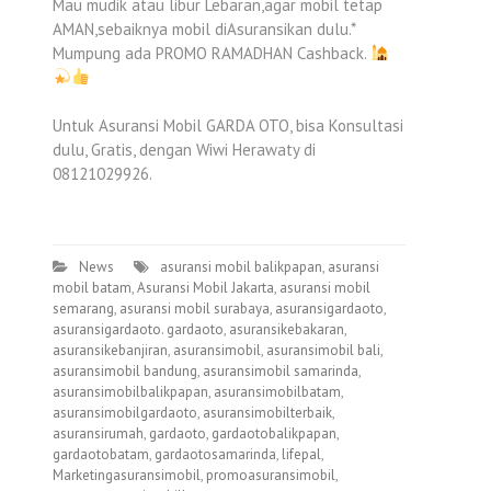
Mau mudik atau libur Lebaran,agar mobil tetap
AMAN,sebaiknya mobil diAsuransikan dulu.*
Mumpung ada PROMO RAMADHAN Cashback.
Untuk Asuransi Mobil GARDA OTO, bisa Konsultasi
dulu, Gratis, dengan Wiwi Herawaty di
08121029926.
News
asuransi mobil balikpapan
,
asuransi
mobil batam
,
Asuransi Mobil Jakarta
,
asuransi mobil
semarang
,
asuransi mobil surabaya
,
asuransigardaoto
,
asuransigardaoto. gardaoto
,
asuransikebakaran
,
asuransikebanjiran
,
asuransimobil
,
asuransimobil bali
,
asuransimobil bandung
,
asuransimobil samarinda
,
asuransimobilbalikpapan
,
asuransimobilbatam
,
asuransimobilgardaoto
,
asuransimobilterbaik
,
asuransirumah
,
gardaoto
,
gardaotobalikpapan
,
gardaotobatam
,
gardaotosamarinda
,
lifepal
,
Marketingasuransimobil
,
promoasuransimobil
,