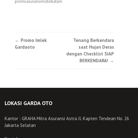
promoasuransimobilbatam
Post
←
Promo Imlek
Tenang Berkendara
Gardaoto
saat Hujan Deras
navigation
dengan Checklist SIAP
BERKENDARA!
→
LOKASI GARDA OTO
Kantor : GRAHA Mitra Asuransi Astra Jl. Kapten Tendean No. 26
Jakarta Selatan