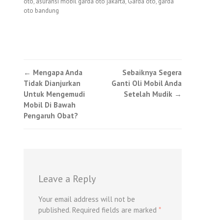
oto
,
asuransi mobil garda oto jakarta
,
Garda oto
,
garda
oto bandung
Post
←
Mengapa Anda
Sebaiknya Segera
Tidak Dianjurkan
Ganti Oli Mobil Anda
navigation
Untuk Mengemudi
Setelah Mudik
→
Mobil Di Bawah
Pengaruh Obat?
Leave a Reply
Your email address will not be
published.
Required fields are marked
*