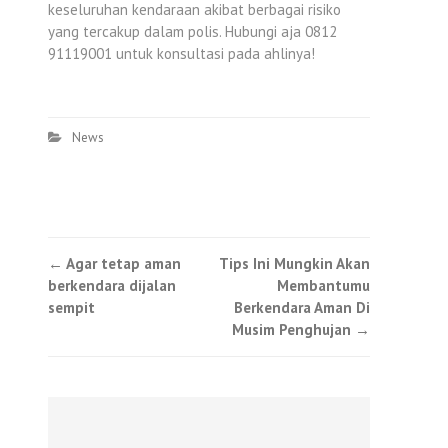
keseluruhan kendaraan akibat berbagai risiko
yang tercakup dalam polis. Hubungi aja 0812
91119001 untuk konsultasi pada ahlinya!
News
Post
←
Agar tetap aman
Tips Ini Mungkin Akan
berkendara dijalan
Membantumu
navigation
sempit
Berkendara Aman Di
Musim Penghujan
→