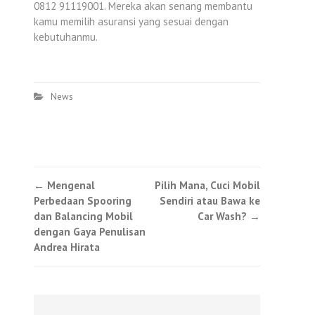
0812 91119001. Mereka akan senang membantu
kamu memilih asuransi yang sesuai dengan
kebutuhanmu.
News
Post
←
Mengenal
Pilih Mana, Cuci Mobil
Perbedaan Spooring
Sendiri atau Bawa ke
navigation
dan Balancing Mobil
Car Wash?
→
dengan Gaya Penulisan
Andrea Hirata