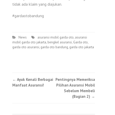
tidak ada klaim yang diajukan.
#gardaotobandung
News
asuransi mobil garda oto
,
asuransi
mobil garda oto jakarta
,
bengkel asuransi
,
Garda oto
,
garda oto asuransi
,
garda oto bandung
,
garda oto jakarta
Post
←
Ayuk Kenali Berbagai
Pentingnya Memeriksa
Manfaat Asuransi!
Pilihan Asuransi Mobil
navigation
Sebelum Membeli
(Bagian 2)
→