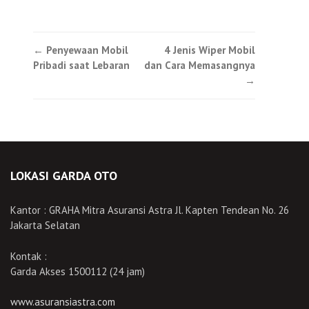
Post
←
Penyewaan Mobil
4 Jenis Wiper Mobil
Pribadi saat Lebaran
dan Cara Memasangnya
navigation
→
LOKASI GARDA OTO
Kantor : GRAHA Mitra Asuransi Astra Jl. Kapten Tendean No. 26
Jakarta Selatan
Kontak :
Garda Akses 1500112 (24 jam)
www.asuransiastra.com