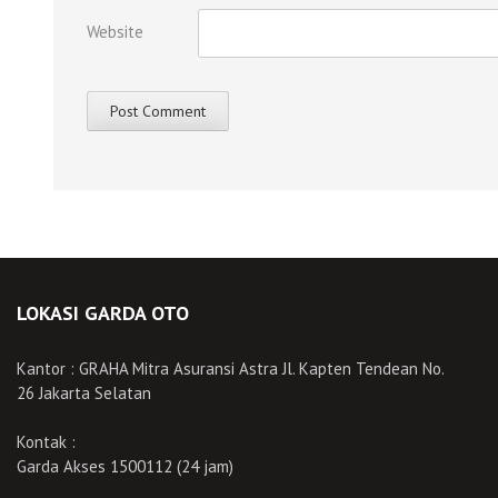
Website
LOKASI GARDA OTO
Kantor : GRAHA Mitra Asuransi Astra Jl. Kapten Tendean No.
26 Jakarta Selatan
Kontak :
Garda Akses 1500112 (24 jam)