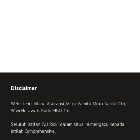
Disclaimer
Website ini dibina Asuransi Astra & milik Mitra Garda Oto,
Wiwi Herawati, Kode MGO 335.
Seluruh istilah “All Risk” dalam situs ini mengacu kepada
istilah Comprehensive.