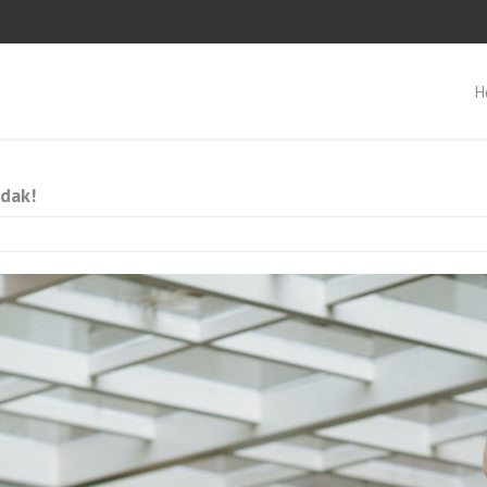
H
dak!