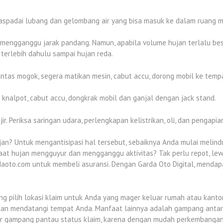
spadai lubang dan gelombang air yang bisa masuk ke dalam ruang m
sti mengganggu jarak pandang. Namun, apabila volume hujan terlalu b
 terlebih dahulu sampai hujan reda.
lantas mogok, segera matikan mesin, cabut accu, dorong mobil ke tem
ng knalpot, cabut accu, dongkrak mobil dan ganjal dengan jack stand.
 Periksa saringan udara, perlengkapan kelistrikan, oli, dan pengapian
an? Untuk mengantisipasi hal tersebut, sebaiknya Anda mulai melin
saat hujan mengguyur dan mengganggu aktivitas? Tak perlu repot, le
daoto.com untuk membeli asuransi. Dengan Garda Oto Digital, mendap
 pilih lokasi klaim untuk Anda yang mager keluar rumah atau kantor,
akan mendatangi tempat Anda. Manfaat lainnya adalah gampang antar
ir gampang pantau status klaim, karena dengan mudah perkembangan p