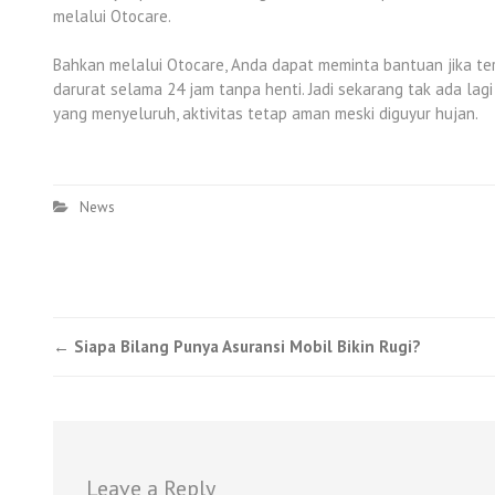
melalui Otocare.
Bahkan melalui Otocare, Anda dapat meminta bantuan jika te
darurat selama 24 jam tanpa henti. Jadi sekarang tak ada la
yang menyeluruh, aktivitas tetap aman meski diguyur hujan.
News
Post
←
Siapa Bilang Punya Asuransi Mobil Bikin Rugi?
navigation
Leave a Reply