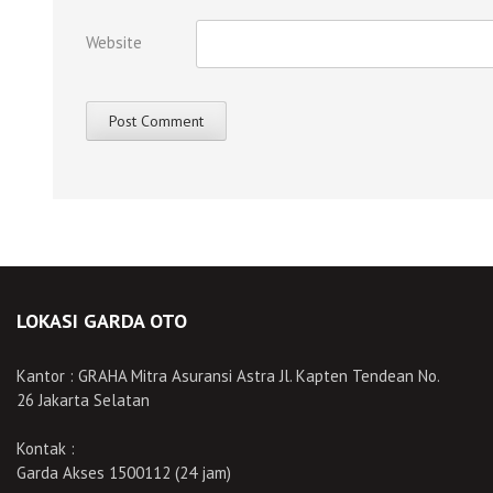
Website
LOKASI GARDA OTO
Kantor : GRAHA Mitra Asuransi Astra Jl. Kapten Tendean No.
26 Jakarta Selatan
Kontak :
Garda Akses 1500112 (24 jam)