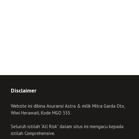
Disclaimer
Website ini dibina Asuransi Astra & milik Mitra Garda Oto,
Wiwi Herawati, Kode MGO 335.
Seluruh istilah “All Risk” dalam situs ini mengacu kepada
istilah Comprehensive.