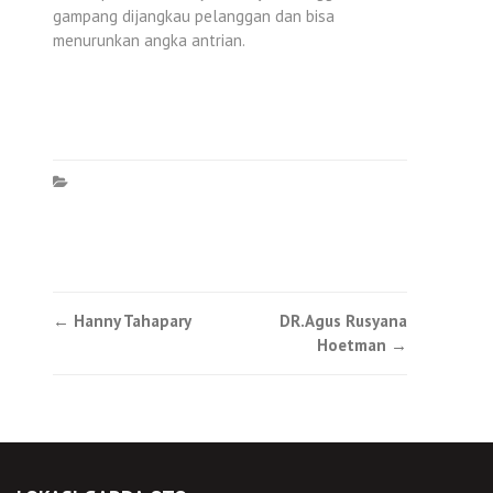
gampang dijangkau pelanggan dan bisa
menurunkan angka antrian.
Post
←
Hanny Tahapary
DR.Agus Rusyana
Hoetman
→
navigation