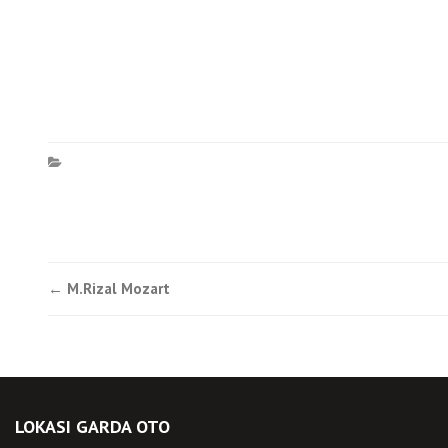
Post
←
M.Rizal Mozart
navigation
LOKASI GARDA OTO