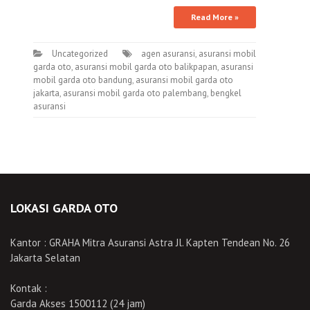
Read More »
Uncategorized
agen asuransi
,
asuransi mobil
garda oto
,
asuransi mobil garda oto balikpapan
,
asuransi
mobil garda oto bandung
,
asuransi mobil garda oto
jakarta
,
asuransi mobil garda oto palembang
,
bengkel
asuransi
LOKASI GARDA OTO
Kantor : GRAHA Mitra Asuransi Astra Jl. Kapten Tendean No. 26
Jakarta Selatan
Kontak :
Garda Akses 1500112 (24 jam)