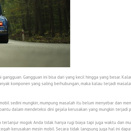
gangguan. Gangguan ini bisa dari yang kecil hingga yang besar. Kala
ri banyak komponen yang saling berhubungan, maka kalau terjadi mas
obil sedini mungkin, mumpung masalah itu belum menyebar dan memb
antu dalam mendeteksi dini gejala kerusakan yang mungkin terjadi p
terlanjur mogok Anda tidak hanya rugi biaya tapi juga waktu dan mu
ncegah kerusakan mesin mobil. Secara tidak langsung juga hal ini d