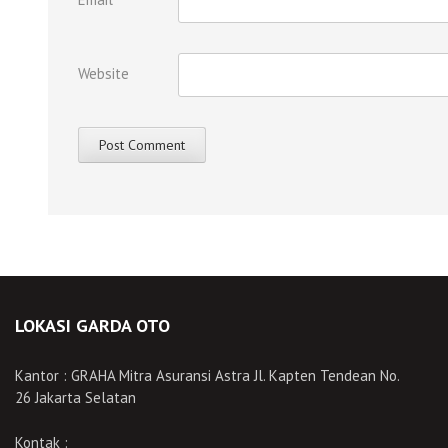
Website
LOKASI GARDA OTO
Kantor : GRAHA Mitra Asuransi Astra Jl. Kapten Tendean No.
26 Jakarta Selatan
Kontak :