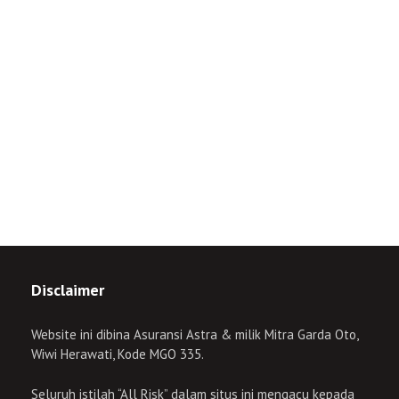
Disclaimer
Website ini dibina Asuransi Astra & milik Mitra Garda Oto,
Wiwi Herawati, Kode MGO 335.
Seluruh istilah “All Risk” dalam situs ini mengacu kepada