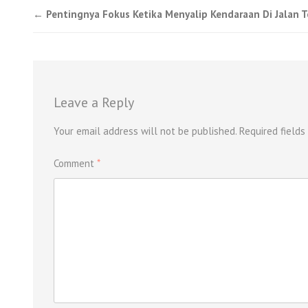
Post
←
Pentingnya Fokus Ketika Menyalip Kendaraan Di Jalan T
navigation
Leave a Reply
Your email address will not be published.
Required field
Comment
*