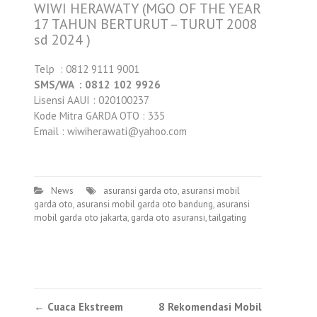
WIWI HERAWATY (MGO OF THE YEAR
17 TAHUN BERTURUT – TURUT 2008
sd 2024 )
Telp : 0812 9111 9001
SMS/WA : 0812 102 9926
Lisensi AAUI : 020100237
Kode Mitra GARDA OTO : 335
Email : wiwiherawati@yahoo.com
News
asuransi garda oto
,
asuransi mobil
garda oto
,
asuransi mobil garda oto bandung
,
asuransi
mobil garda oto jakarta
,
garda oto asuransi
,
tailgating
Post
←
Cuaca Ekstreem
8 Rekomendasi Mobil