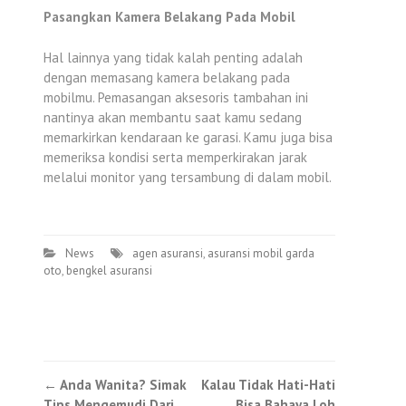
Pasangkan Kamera Belakang Pada Mobil
Hal lainnya yang tidak kalah penting adalah
dengan memasang kamera belakang pada
mobilmu. Pemasangan aksesoris tambahan ini
nantinya akan membantu saat kamu sedang
memarkirkan kendaraan ke garasi. Kamu juga bisa
memeriksa kondisi serta memperkirakan jarak
melalui monitor yang tersambung di dalam mobil.
News
agen asuransi
,
asuransi mobil garda
oto
,
bengkel asuransi
Post
←
Anda Wanita? Simak
Kalau Tidak Hati-Hati
Tips Mengemudi Dari
Bisa Bahaya Loh