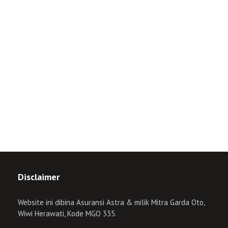
Disclaimer
Website ini dibina Asuransi Astra & milik Mitra Garda Oto,
Wiwi Herawati, Kode MGO 335.