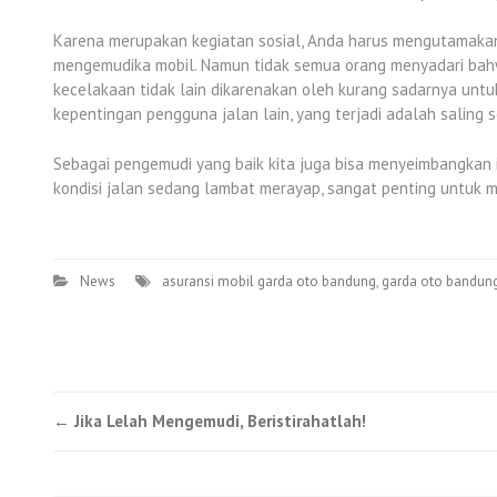
Karena merupakan kegiatan sosial, Anda harus mengutamakan 
mengemudika mobil. Namun tidak semua orang menyadari bahw
kecelakaan tidak lain dikarenakan oleh kurang sadarnya u
kepentingan pengguna jalan lain, yang terjadi adalah saling 
Sebagai pengemudi yang baik kita juga bisa menyeimbangkan i
kondisi jalan sedang lambat merayap, sangat penting untuk m
News
asuransi mobil garda oto bandung
,
garda oto bandun
Post
←
Jika Lelah Mengemudi, Beristirahatlah!
navigation