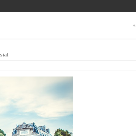
H
sial