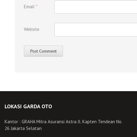
Email
*
Website
LOKASI GARDA OTO
Kantor : GRAHA Mitra Asuransi Astra Jl. Kapten Tendean No.
26 Jakarta Selatan