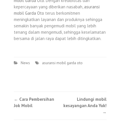
mobil Garda Oto
. Dengan kredibilitas dan
kepercayaan yang diberikan nasabah,
asuransi
mobil Garda Oto
terus berkomitmen
meningkatkan layanan dan produknya sehingga
semakin banyak pengemudi mobil yang lebih
tenang dalam mengemudi, sehingga keselamatan
bersama di jalan raya dapat lebih ditingkatkan.
News
asuransi mobil garda oto
Post
←
Cara Pembersihan
Lindungi mobil
Jok Mobil
kesayangan Anda Yuk!
navigation
→