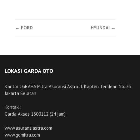
Post
←
FORD
HYUNDAI
→
navigation
LOKASI GARDA OTO
Kantor : GRAHA Mitra Asuransi Astra Jl. Kapten Tendean No. 26
Jakarta Selatan
Kontak :
Garda Akses 1500112 (24 jam)
www.asuransiastra.com
www.gomitra.com