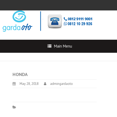
Main Menu
HONDA
May 28, 2018
admingardaoto